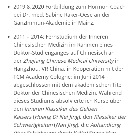
2019 & 2020 Fortbildung zum Hormon Coach
bei Dr. med. Sabine Räker-Oese an der
GanzImmun-Akademie in Mainz.
2011 – 2014: Fernstudium der Inneren
Chinesischen Medizin im Rahmen eines
Doktor-Studienganges auf Chinesisch an
der
Zhejiang Chinese Medical University
in
Hangzhou, VR China, in Kooperation mit der
TCM Academy Cologne; im Juni 2014
abgeschlossen mit dem akademischen Titel
Doktor der Chinesischen Medizin. Während
dieses Studiums absolvierte ich Kurse über
den
Inneren Klassiker des Gelben
Kaisers
(
Huang Di Nei Jing
), den
Klassiker der
Schwierigkeiten
(
Nan Jing
), die
Abhandlung
über Schädigung durch Kälte
(
Shang Han