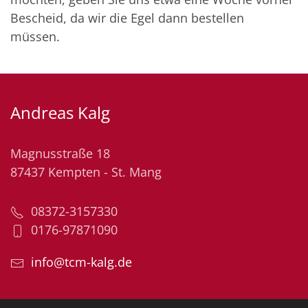
Bescheid, da wir die Egel dann bestellen
müssen.
Andreas Kalg
Magnusstraße 18
87437 Kempten - St. Mang
08372-3157330
0176-97871090
info@tcm-kalg.de