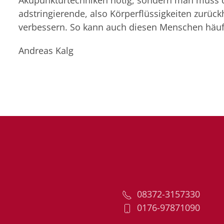
Akupunkturtechniken nötig, sondern man muss d
adstringierende, also Körperflüssigkeiten zurück
verbessern. So kann auch diesen Menschen häuf
Andreas Kalg
08372-3157330
0176-97871090