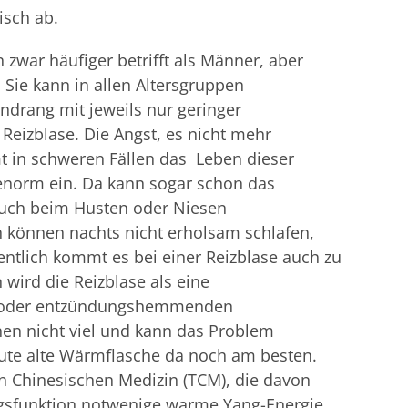
isch ab.
 zwar häufiger betrifft als Männer, aber
Sie kann in allen Altersgruppen
drang mit jeweils nur geringer
eizblase. Die Angst, es nicht mehr
mmt in schweren Fällen das Leben dieser
enorm ein. Da kann sogar schon das
auch beim Husten oder Niesen
 können nachts nicht erholsam schlafen,
ntlich kommt es bei einer Reizblase auch zu
ird die Reizblase als eine
ka oder entzündungshemmenden
inen nicht viel und kann das Problem
 gute alte Wärmflasche da noch am besten.
en Chinesischen Medizin (TCM), die davon
ngsfunktion notwenige warme Yang-Energie