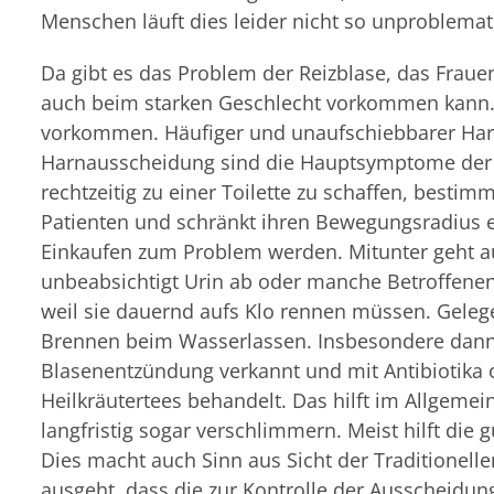
Menschen läuft dies leider nicht so unproblemat
Da gibt es das Problem der Reizblase, das Frauen
auch beim starken Geschlecht vorkommen kann. 
vorkommen. Häufiger und unaufschiebbarer Harn
Harnausscheidung sind die Hauptsymptome der R
rechtzeitig zu einer Toilette zu schaffen, besti
Patienten und schränkt ihren Bewegungsradius 
Einkaufen zum Problem werden. Mitunter geht 
unbeabsichtigt Urin ab oder manche Betroffenen
weil sie dauernd aufs Klo rennen müssen. Gelege
Brennen beim Wasserlassen. Insbesondere dann w
Blasenentzündung verkannt und mit Antibioti
Heilkräutertees behandelt. Das hilft im Allgeme
langfristig sogar verschlimmern. Meist hilft die
Dies macht auch Sinn aus Sicht der Traditionell
ausgeht, dass die zur Kontrolle der Ausscheidu